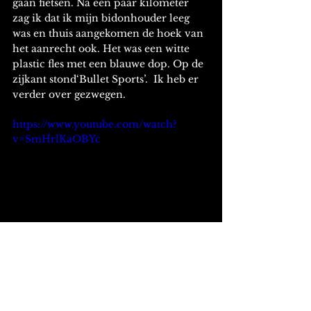
gaan fietsen. Na een paar kilometer 
zag ik dat ik mijn bidonhouder leeg 
was en thuis aangekomen de hoek van 
het aanrecht ook. Het was een witte 
plastic fles met een blauwe dop. Op de 
zijkant stond‘Bullet Sports’.  Ik heb er 
verder over gezwegen.
https://www.youtube.com/watch?
v=SmHrlKaOBYc
PS
'...Dit is werkelijk een heel mooi concert. 
Daarbij ben ik fan van albums op vinyl, dus 